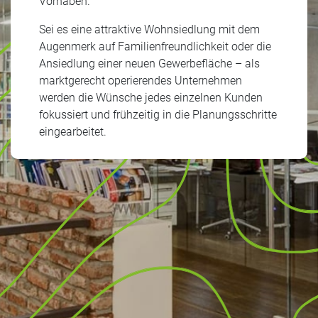
Vorhaben.
Sei es eine attraktive Wohnsiedlung mit dem
Augenmerk auf Familienfreundlichkeit oder die
Ansiedlung einer neuen Gewerbefläche – als
marktgerecht operierendes Unternehmen
werden die Wünsche jedes einzelnen Kunden
fokussiert und frühzeitig in die Planungsschritte
eingearbeitet.